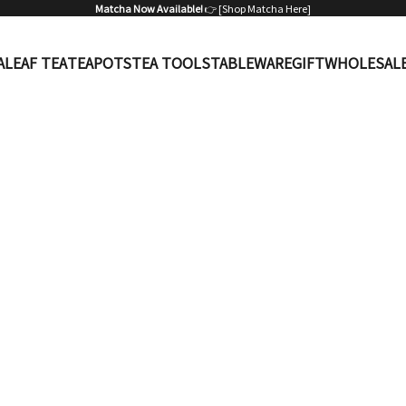
Matcha Now Available!
👉 [
Shop Matcha Here
]
A
LEAF TEA
TEAPOTS
TEA TOOLS
TABLEWARE
GIFT
WHOLESAL