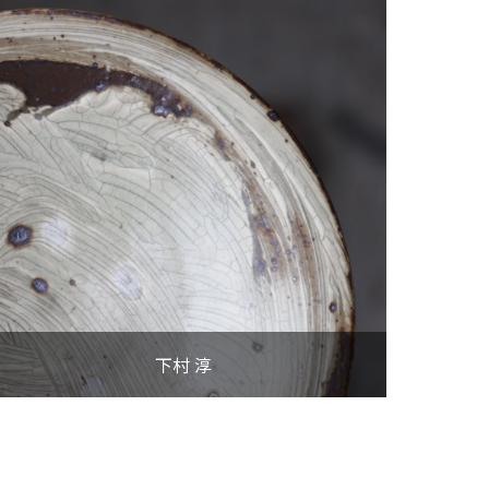
VIEW MORE
下村 淳
VIEW MORE