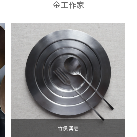
金工作家
竹俣 勇壱