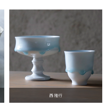
西 隆行
尾形アツシ