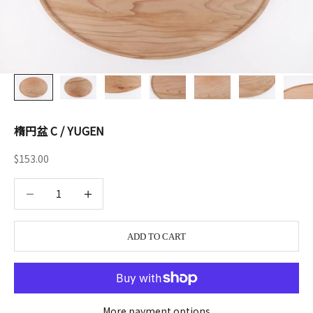
楕円盆 C / YUGEN
Sale price
$153.00
Decrease quantity
Decrease quantity
ADD TO CART
More payment options