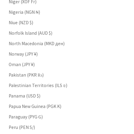
Niger (XOF Fr)
Nigeria (NGN ₦)
Niue (NZD $)
Norfolk Island (AUD $)
North Macedonia (MKD ден)
Norway (JPY ¥)
Oman (JPY ¥)
Pakistan (PKR ₨)
Palestinian Territories (ILS ₪)
Panama (USD $)
Papua New Guinea (PGK K)
Paraguay (PYG ₲)
Peru (PEN S/)