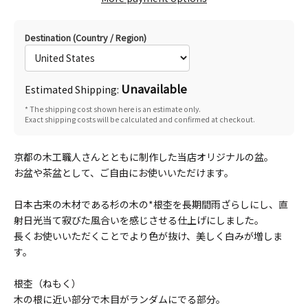
Destination (Country / Region)
Unavailable
Estimated Shipping:
* The shipping cost shown here is an estimate only.
Exact shipping costs will be calculated and confirmed at checkout.
京都の木工職人さんとともに制作した当店オリジナルの盆。
お盆や茶盆として、ご自由にお使いいただけます。
日本古来の木材である杉の木の*根杢を長期間雨ざらしにし、直
射日光当て寂びた風合いを感じさせる仕上げにしました。
長くお使いいただくことでより色が抜け、美しく白みが増しま
す。
根杢（ねもく）
木の根に近い部分で木目がランダムにでる部分。