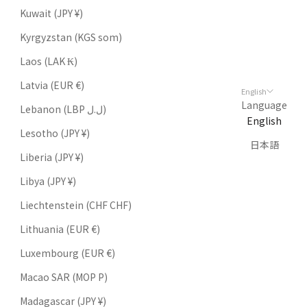
Kuwait (JPY ¥)
Kyrgyzstan (KGS som)
Laos (LAK ₭)
Latvia (EUR €)
English
Language
Lebanon (LBP ل.ل)
English
Lesotho (JPY ¥)
日本語
Liberia (JPY ¥)
Libya (JPY ¥)
Liechtenstein (CHF CHF)
Lithuania (EUR €)
Luxembourg (EUR €)
Macao SAR (MOP P)
Madagascar (JPY ¥)