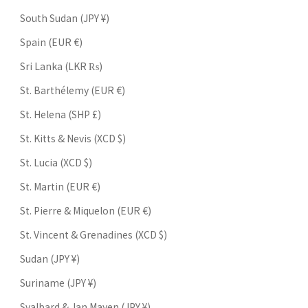
South Sudan (JPY ¥)
Spain (EUR €)
Sri Lanka (LKR ₨)
St. Barthélemy (EUR €)
St. Helena (SHP £)
St. Kitts & Nevis (XCD $)
St. Lucia (XCD $)
St. Martin (EUR €)
St. Pierre & Miquelon (EUR €)
St. Vincent & Grenadines (XCD $)
Sudan (JPY ¥)
Suriname (JPY ¥)
Svalbard & Jan Mayen (JPY ¥)