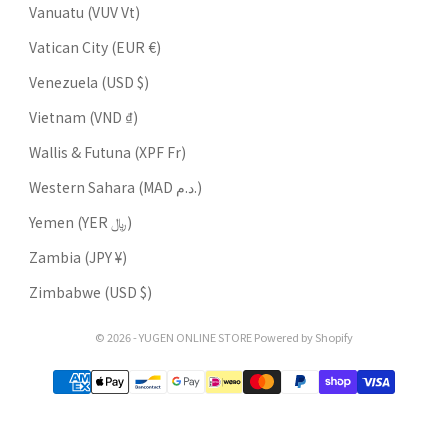
Vanuatu (VUV Vt)
Vatican City (EUR €)
Venezuela (USD $)
Vietnam (VND ₫)
Wallis & Futuna (XPF Fr)
Western Sahara (MAD د.م.)
Yemen (YER ﷼)
Zambia (JPY ¥)
Zimbabwe (USD $)
© 2026 - YUGEN ONLINE STORE Powered by Shopify