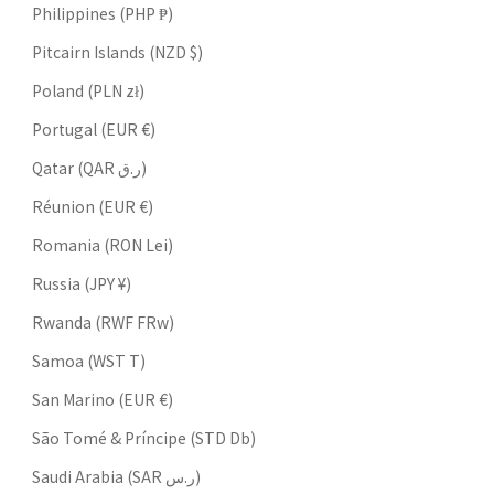
Philippines (PHP ₱)
Pitcairn Islands (NZD $)
Poland (PLN zł)
Portugal (EUR €)
Qatar (QAR ر.ق)
Réunion (EUR €)
Romania (RON Lei)
Russia (JPY ¥)
Rwanda (RWF FRw)
Samoa (WST T)
San Marino (EUR €)
São Tomé & Príncipe (STD Db)
Saudi Arabia (SAR ر.س)