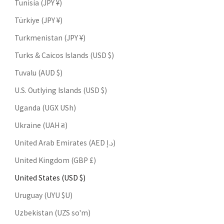
Tunisia (JPY ¥)
Türkiye (JPY ¥)
Turkmenistan (JPY ¥)
Turks & Caicos Islands (USD $)
Tuvalu (AUD $)
U.S. Outlying Islands (USD $)
Uganda (UGX USh)
Ukraine (UAH ₴)
United Arab Emirates (AED د.إ)
United Kingdom (GBP £)
United States (USD $)
Uruguay (UYU $U)
Uzbekistan (UZS so'm)