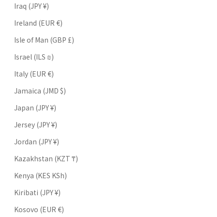
Iraq (JPY ¥)
Ireland (EUR €)
Isle of Man (GBP £)
Israel (ILS ₪)
Italy (EUR €)
Jamaica (JMD $)
Japan (JPY ¥)
Jersey (JPY ¥)
Jordan (JPY ¥)
Kazakhstan (KZT ₸)
Kenya (KES KSh)
Kiribati (JPY ¥)
Kosovo (EUR €)