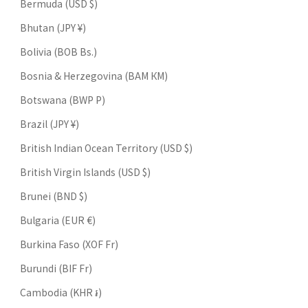
Bermuda (USD $)
Bhutan (JPY ¥)
Bolivia (BOB Bs.)
Bosnia & Herzegovina (BAM КМ)
Botswana (BWP P)
Brazil (JPY ¥)
British Indian Ocean Territory (USD $)
British Virgin Islands (USD $)
Brunei (BND $)
Bulgaria (EUR €)
Burkina Faso (XOF Fr)
Burundi (BIF Fr)
Cambodia (KHR ៛)