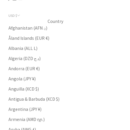
USD $
Country
Afghanistan (AFN ؋)
Åland Islands (EUR €)
Albania (ALL L)
Algeria (DZD د.ج)
Andorra (EUR €)
Angola (JPY ¥)
Anguilla (XCD $)
Antigua & Barbuda (XCD $)
Argentina (JPY ¥)
Armenia (AMD դր.)
Aruba (AWG ƒ)