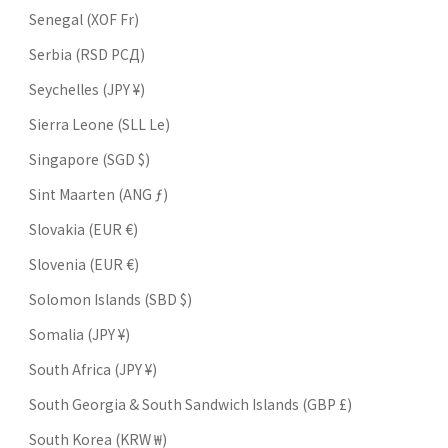
Senegal (XOF Fr)
Serbia (RSD РСД)
Seychelles (JPY ¥)
Sierra Leone (SLL Le)
Singapore (SGD $)
Sint Maarten (ANG ƒ)
Slovakia (EUR €)
Slovenia (EUR €)
Solomon Islands (SBD $)
Somalia (JPY ¥)
South Africa (JPY ¥)
South Georgia & South Sandwich Islands (GBP £)
South Korea (KRW ₩)