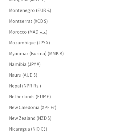
Montenegro (EUR €)
Montserrat (XCD $)
Morocco (MAD د.م.)
Mozambique (JPY ¥)
Myanmar (Burma) (MMK K)
Namibia (JPY ¥)
Nauru (AUD $)
Nepal (NPR Rs.)
Netherlands (EUR €)
New Caledonia (XPF Fr)
New Zealand (NZD $)
Nicaragua (NIO C$)