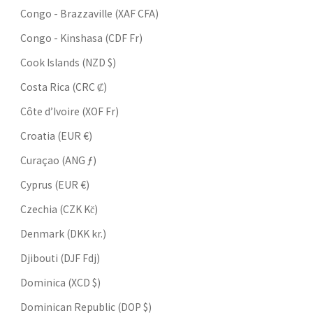
Congo - Brazzaville (XAF CFA)
Congo - Kinshasa (CDF Fr)
Cook Islands (NZD $)
Costa Rica (CRC ₡)
Côte d’Ivoire (XOF Fr)
Croatia (EUR €)
Curaçao (ANG ƒ)
Cyprus (EUR €)
Czechia (CZK Kč)
Denmark (DKK kr.)
Djibouti (DJF Fdj)
Dominica (XCD $)
Dominican Republic (DOP $)