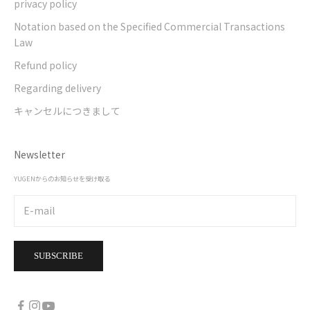
privacy policy
Notation based on the Specified Commercial Transactions
Law
Refund policy
Regarding delivery
キャンセルにつきまして
Newsletter
YUGENからのお知らせを受け取る
SUBSCRIBE