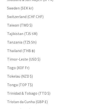
Sweden (SEK kr)
Switzerland (CHF CHF)
Taiwan (TWD $)
Tajikistan (TJS ЅМ)
Tanzania (TZS Sh)
Thailand (THB ฿)
Timor-Leste (USD $)
Togo (XOF Fr)
Tokelau (NZD $)
Tonga (TOP T$)
Trinidad & Tobago (TTD $)
Tristan da Cunha (GBP £)