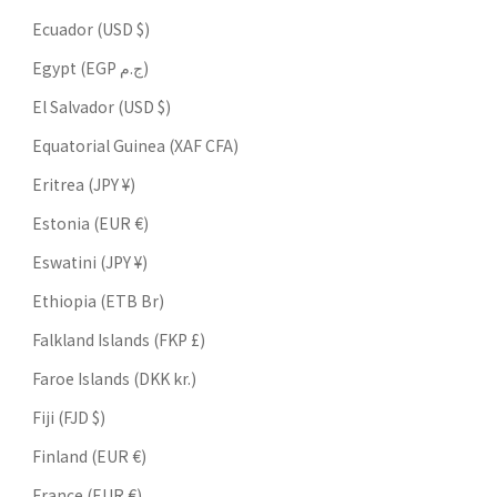
Ecuador (USD $)
Egypt (EGP ج.م)
El Salvador (USD $)
Equatorial Guinea (XAF CFA)
Eritrea (JPY ¥)
Estonia (EUR €)
Eswatini (JPY ¥)
Ethiopia (ETB Br)
Falkland Islands (FKP £)
Faroe Islands (DKK kr.)
Fiji (FJD $)
Finland (EUR €)
France (EUR €)