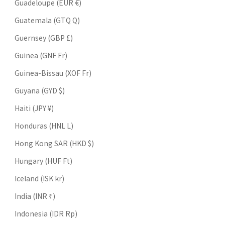
Guadeloupe (EUR €)
Guatemala (GTQ Q)
Guernsey (GBP £)
Guinea (GNF Fr)
Guinea-Bissau (XOF Fr)
Guyana (GYD $)
Haiti (JPY ¥)
Honduras (HNL L)
Hong Kong SAR (HKD $)
Hungary (HUF Ft)
Iceland (ISK kr)
India (INR ₹)
Indonesia (IDR Rp)