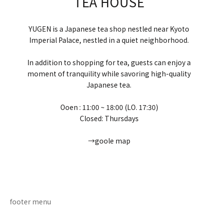
TEA HOUSE
YUGEN is a Japanese tea shop nestled near Kyoto
Imperial Palace, nestled in a quiet neighborhood.
In addition to shopping for tea, guests can enjoy a
moment of tranquility while savoring high-quality
Japanese tea.
Ooen : 11:00 ~ 18:00 (LO. 17:30)
Closed: Thursdays
→goole map
Go to item 1
Go to item 2
Go to item 3
Go to item 4
footer menu